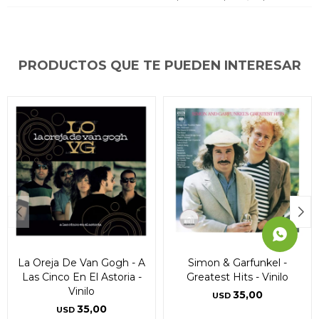
* sujeto a aprobación crediticia. El monto disponible
* sujeto a aprobación crediticia. El monto disponible
* sujeto a aprobación crediticia. El monto disponible
puede variar por comercio
puede variar por comercio
puede variar por comercio
Día
Día
Día
Mes
Mes
Mes
Año
Año
Año
Continuar
Continuar
Continuar
PRODUCTOS QUE TE PUEDEN INTERESAR
La Oreja De Van Gogh - A
Simon & Garfunkel -
Las Cinco En El Astoria -
Greatest Hits - Vinilo
Vinilo
35,00
USD
35,00
USD