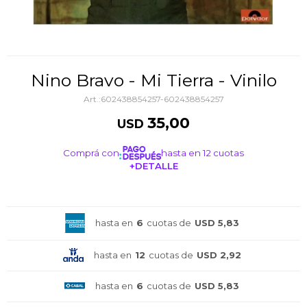
Nino Bravo - Mi Tierra - Vinilo
602438854257-602438854257
35,00
USD
Comprá con
hasta en 12 cuotas
+DETALLE
¡ME INTERESA!
hasta en
6
cuotas de
USD 5,83
hasta en
12
cuotas de
USD 2,92
hasta en
6
cuotas de
USD 5,83