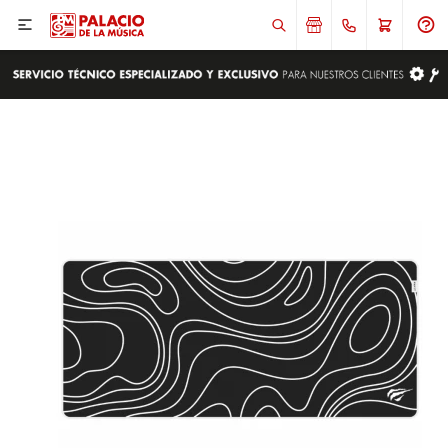

ENVIAR