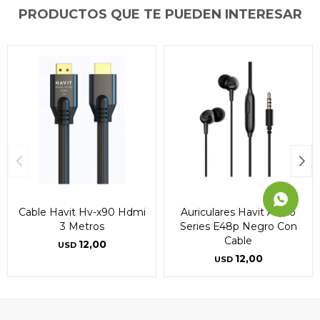
PRODUCTOS QUE TE PUEDEN INTERESAR
Continuar
Continuar
Continuar
Cable Havit Hv-x90 Hdmi
Auriculares Havit Audio
3 Metros
Series E48p Negro Con
Cable
12,00
USD
12,00
USD