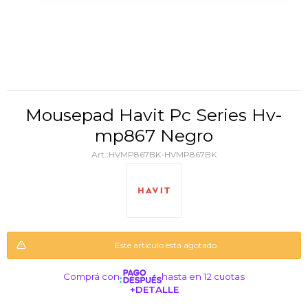
Mousepad Havit Pc Series Hv-
mp867 Negro
HVMP867BK-HVMP867BK
Este artículo está agotado.
Comprá con
hasta en 12 cuotas
+DETALLE