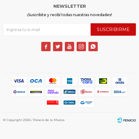
NEWSLETTER
¡Suscribite y recibí todas nuestras novedades!
SUSCRIBIRME





© Copyright 2026 / Palacio de la Música