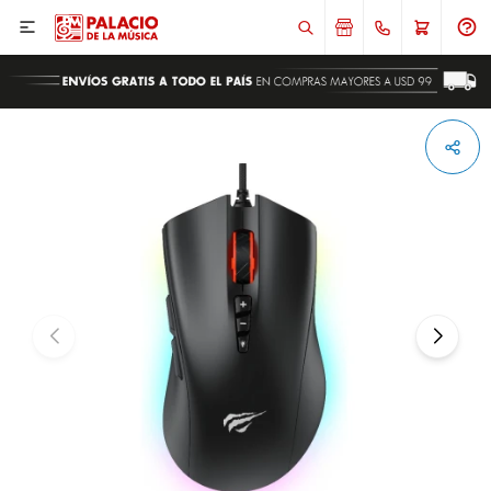

ENVIAR