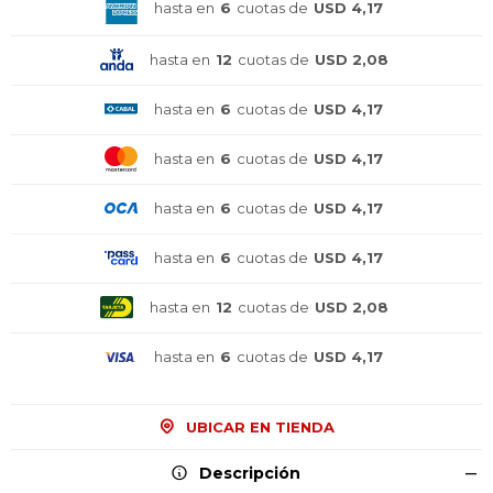
hasta en
6
cuotas de
USD 4,17
hasta en
12
cuotas de
USD 2,08
hasta en
6
cuotas de
USD 4,17
hasta en
6
cuotas de
USD 4,17
hasta en
6
cuotas de
USD 4,17
hasta en
6
cuotas de
USD 4,17
hasta en
12
cuotas de
USD 2,08
hasta en
6
cuotas de
USD 4,17
UBICAR EN TIENDA
¡Sumate a la forma más ágil de
¡Sumate a la forma más ágil de
¡Sumate a la forma más ágil de
Descripción
comprar!
comprar!
comprar!