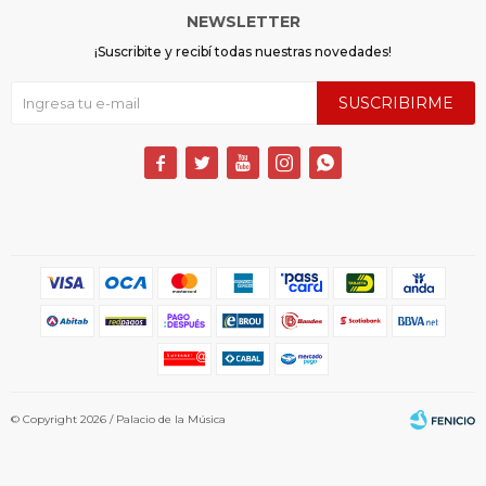
NEWSLETTER
¡Suscribite y recibí todas nuestras novedades!
SUSCRIBIRME





© Copyright 2026 / Palacio de la Música