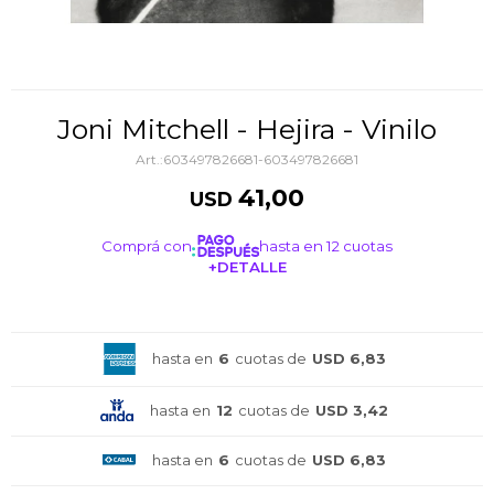
Joni Mitchell - Hejira - Vinilo
603497826681-603497826681
41,00
USD
Comprá con
hasta en 12 cuotas
+DETALLE
¡ME INTERESA!
hasta en
6
cuotas de
USD 6,83
hasta en
12
cuotas de
USD 3,42
hasta en
6
cuotas de
USD 6,83