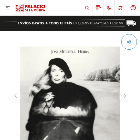

ENVIAR