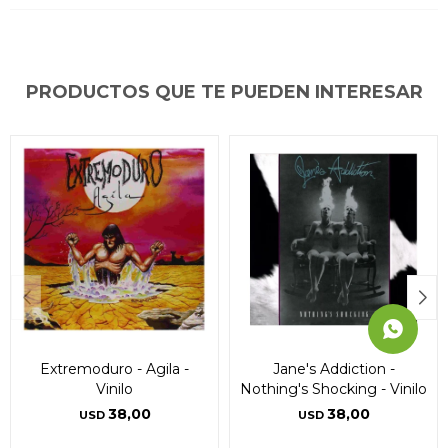
* sujeto a aprobación crediticia. El monto disponible
* sujeto a aprobación crediticia. El monto disponible
* sujeto a aprobación crediticia. El monto disponible
puede variar por comercio
puede variar por comercio
puede variar por comercio
Día
Día
Día
Mes
Mes
Mes
Año
Año
Año
Continuar
Continuar
Continuar
PRODUCTOS QUE TE PUEDEN INTERESAR
Extremoduro - Agila -
Jane's Addiction -
Vinilo
Nothing's Shocking - Vinilo
38,00
38,00
USD
USD