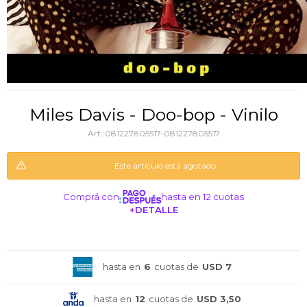
Miles Davis - Doo-bop - Vinilo
081227805517-081227805517
Este artículo está agotado.
Comprá con
hasta en 12 cuotas
+DETALLE
¡ME INTERESA!
hasta en
6
cuotas de
USD 7
hasta en
12
cuotas de
USD 3,50