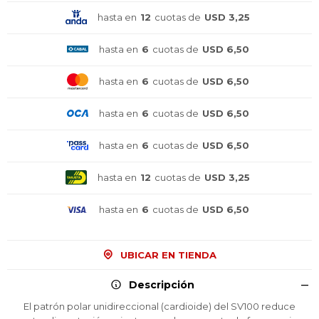
hasta en
12
cuotas de
USD 3,25
hasta en
6
cuotas de
USD 6,50
hasta en
6
cuotas de
USD 6,50
hasta en
6
cuotas de
USD 6,50
hasta en
6
cuotas de
USD 6,50
hasta en
12
cuotas de
USD 3,25
hasta en
6
cuotas de
USD 6,50
UBICAR EN TIENDA
¡Sumate a la forma más ágil de
¡Sumate a la forma más ágil de
¡Sumate a la forma más ágil de
comprar!
comprar!
comprar!
Descripción
Comprá en 3 cuotas sin recargo o hasta en
Comprá en 3 cuotas sin recargo o hasta en
Comprá en 3 cuotas sin recargo o hasta en
12 cuotas * ¡Solo con tu cédula!
12 cuotas * ¡Solo con tu cédula!
12 cuotas * ¡Solo con tu cédula!
El patrón polar unidireccional (cardioide) del SV100 reduce