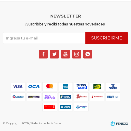
NEWSLETTER
¡Suscribite y recibí todas nuestras novedades!
SUSCRIBIRME





© Copyright 2026 / Palacio de la Música