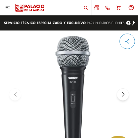

ENVIAR