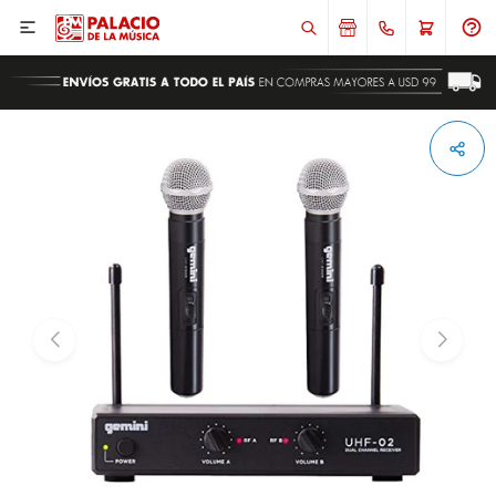

ENVIAR