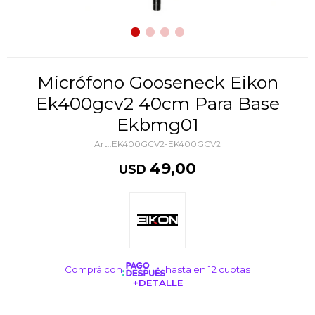
Micrófono Gooseneck Eikon
Ek400gcv2 40cm Para Base
Ekbmg01
EK400GCV2-EK400GCV2
49,00
USD
Comprá con
hasta en 12 cuotas
+DETALLE
¡ME INTERESA!