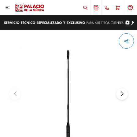

ENVIAR