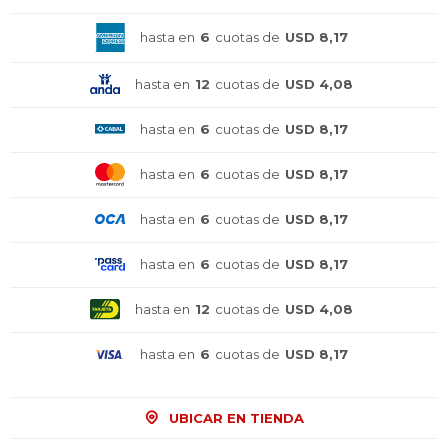
hasta en
6
cuotas de
USD 8,17
hasta en
12
cuotas de
USD 4,08
hasta en
6
cuotas de
USD 8,17
hasta en
6
cuotas de
USD 8,17
hasta en
6
cuotas de
USD 8,17
hasta en
6
cuotas de
USD 8,17
hasta en
12
cuotas de
USD 4,08
hasta en
6
cuotas de
USD 8,17
¡Sumate a la forma más ágil de
¡Sumate a la forma más ágil de
¡Sumate a la forma más ágil de
comprar!
comprar!
comprar!
UBICAR EN TIENDA
Comprá en 3 cuotas sin recargo o hasta en
Comprá en 3 cuotas sin recargo o hasta en
Comprá en 3 cuotas sin recargo o hasta en