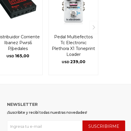
istribuidor Corriente
Pedal Multiefectos
Ibanez Pwrs6
Tc Electronic
P/pedales
Plethora X1 Toneprint
Loader
165,00
USD
239,00
USD
NEWSLETTER
¡Suscribite y recibí todas nuestras novedades!
SUSCRIBIRME