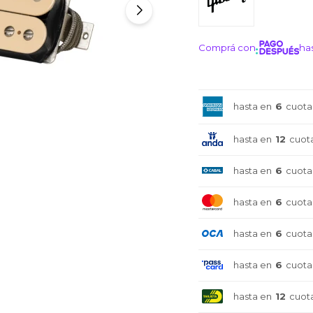
Comprá con
has
¡ME I
hasta en
6
cuota
hasta en
12
cuot
hasta en
6
cuota
hasta en
6
cuota
hasta en
6
cuota
hasta en
6
cuota
hasta en
12
cuot