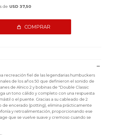
s de
USD 37,50
COMPRAR
 una recreación fiel de las legendarias humbuckers
inales de los años 50 que definieron el sonido de
anes de Alnico 2 y bobinas de "Double Classic
rega un tono cálido y completo con una respuesta
 mástil o el puente. Gracias a su cableado de 2
 de encerado (potting), elimina prácticamente
ofonía y retroalimentación, proporcionando ese
ntage que se vuelve suave y cremoso cuando se