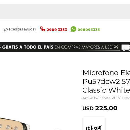
|
¿Necesitas ayuda?
2909 3333
098093333
ENVIAR
Microfono Electrica Gibson
Pu57dcw2 57s
Classic Whit
PU57DCW2-PU57DCW
225,00
USD