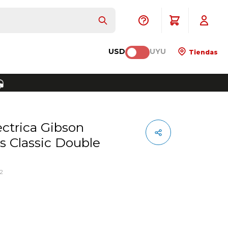
USD
UYU
Tiendas
 Classic Double
e
2