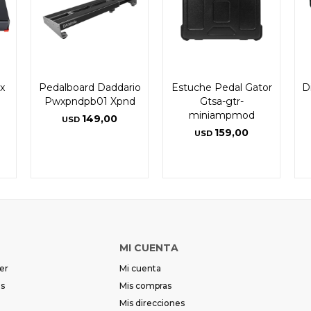
x
Pedalboard Daddario
Estuche Pedal Gator
D
Pwxpndpb01 Xpnd
Gtsa-gtr-
miniampmod
149,00
USD
159,00
USD
MI CUENTA
er
Mi cuenta
es
Mis compras
Mis direcciones