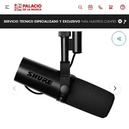

ENVIAR