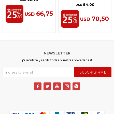
94,00
USD
66,75
USD
70,50
USD
NEWSLETTER
¡Suscribite y recibí todas nuestras novedades!
SUSCRIBIRME




