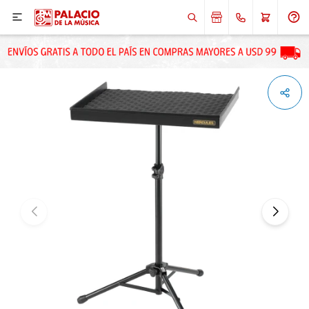

ENVIAR