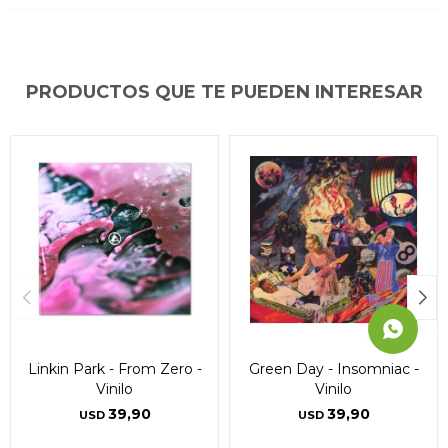
* sujeto a aprobación crediticia. El monto disponible
* sujeto a aprobación crediticia. El monto disponible
* sujeto a aprobación crediticia. El monto disponible
puede variar por comercio
puede variar por comercio
puede variar por comercio
Día
Día
Día
Mes
Mes
Mes
Año
Año
Año
Continuar
Continuar
Continuar
PRODUCTOS QUE TE PUEDEN INTERESAR
Linkin Park - From Zero -
Green Day - Insomniac -
Vinilo
Vinilo
39,90
39,90
USD
USD