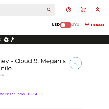
USD
UYU
Tiendas
inilo
5619
ta en 12 cuotas
+DETALLE
NTERESA!