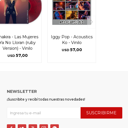
hakira - Las Mujeres
Iggy Pop - Acoustics
Ya No Lloran (ruby
Ko - Vinilo
Version) - Vinilo
57,00
USD
57,00
USD
NEWSLETTER
¡Suscribite y recibí todas nuestras novedades!
SUSCRIBIRME