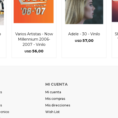
p
Varios Artistas - Now
Adele - 30 - Vinilo
S
Millennium 2006-
57,00
USD
2007 - Vinilo
56,00
USD
MI CUENTA
es
Mi cuenta
Mis compras
es
Mis direcciones
écnico
Wish List