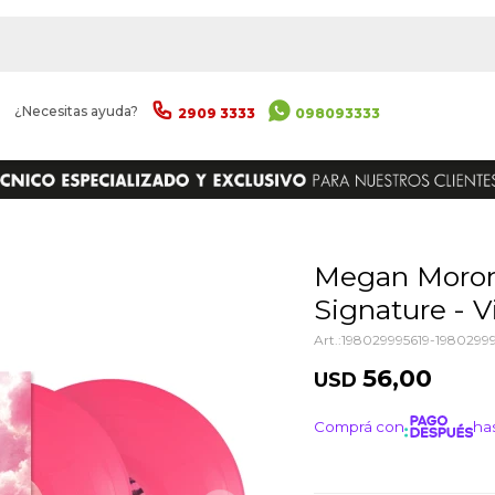
|
¿Necesitas ayuda?
2909 3333
098093333
ENVIAR
Megan Moroney - Cloud 9: Megan's
Signature - V
198029995619-19802999
56,00
USD
Comprá con
has
¡ME I