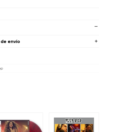
 de envío
op