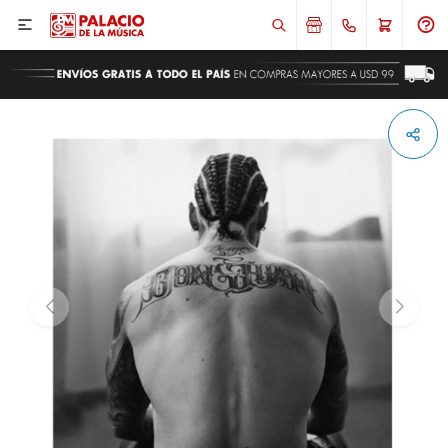

ENVIAR