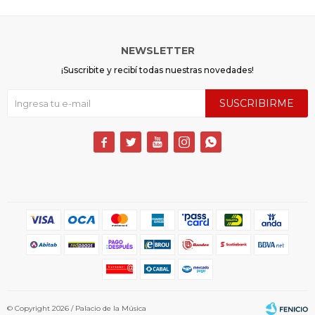
NEWSLETTER
¡Suscribite y recibí todas nuestras novedades!
SUSCRIBIRME





© Copyright 2026 / Palacio de la Música