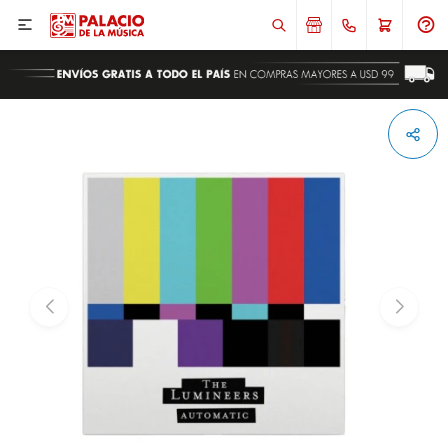

ENVIAR