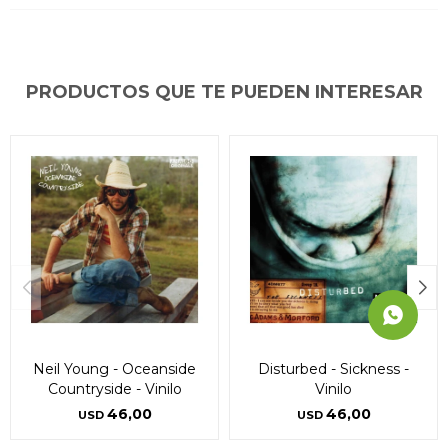
puede variar por comercio
puede variar por comercio
puede variar por comercio
Día
Día
Día
Mes
Mes
Mes
Año
Año
Año
Continuar
Continuar
Continuar
PRODUCTOS QUE TE PUEDEN INTERESAR
Neil Young - Oceanside
Disturbed - Sickness -
Countryside - Vinilo
Vinilo
46,00
46,00
USD
USD