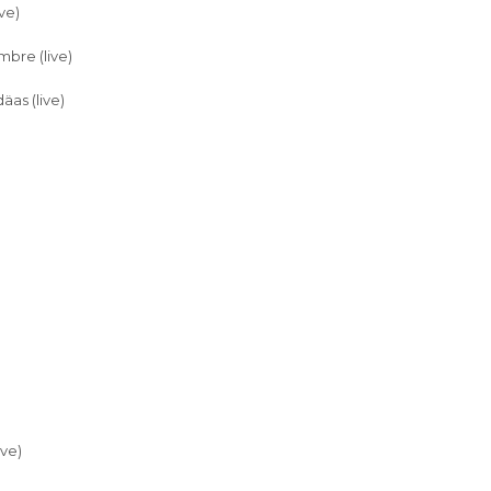
ve)
bre (live)
äas (live)
ive)