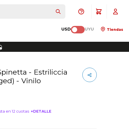
USD
UYU
Tiendas
ed) - Vinilo
ta en 12 cuotas
+DETALLE
NTERESA!