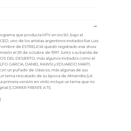
rograma que producía MTV en los 90, bajo el
 uno de los artistas argentinos invitados fue Luis
el nombre de ESTRELICIA quedó registrado ese show
misión el 29 de octubre de 1997. Junto s su banda de
S DEL DESIERTO, más algunos invitados como el
O GARCIA, DANIEL RAWSI y EDUARDO MARTI,
con un puñado de clásicos, más algunas de sus
un tema rescatado de su época de Almendra (LA
a primera versión en vinilo incluye un tema que no
ginal (CORRER FRENTE A TI).
)