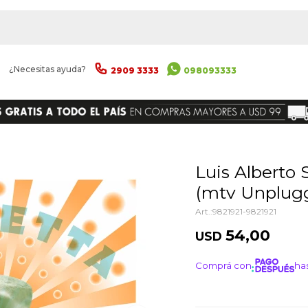
|
¿Necesitas ayuda?
2909 3333
098093333
ENVIAR
Luis Alberto Spinetta - Estriliccia
(mtv Unplugg
9821921-9821921
54,00
USD
Comprá con
has
¡ME I