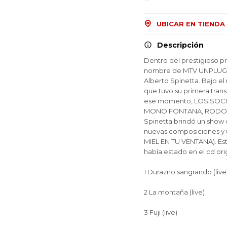
UBICAR EN TIENDA
Descripción
Dentro del prestigioso p
nombre de MTV UNPLUGGED,
Alberto Spinetta. Bajo 
que tuvo su primera trans
ese momento, LOS SOCIO
MONO FONTANA, RODOLF
Spinetta brindó un show 
nuevas composiciones y 
MIEL EN TU VENTANA). Est
había estado en el cd ori
1 Durazno sangrando (live
¡Sumate a la forma más ágil de
¡Sumate a la forma más ágil de
¡Sumate a la forma más ágil de
comprar!
comprar!
comprar!
2 La montaña (live)
Comprá en 3 cuotas sin recargo o hasta en
Comprá en 3 cuotas sin recargo o hasta en
Comprá en 3 cuotas sin recargo o hasta en
12 cuotas * ¡Solo con tu cédula!
12 cuotas * ¡Solo con tu cédula!
12 cuotas * ¡Solo con tu cédula!
3 Fuji (live)
* sujeto aprobación crediticia.
* sujeto aprobación crediticia.
* sujeto aprobación crediticia.