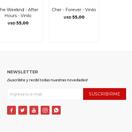
The Weeknd - After
Cher - Forever - Vinilo
Hours - Vinilo
55,00
USD
55,00
USD
NEWSLETTER
¡Suscribite y recibí todas nuestras novedades!
SUSCRIBIRME




