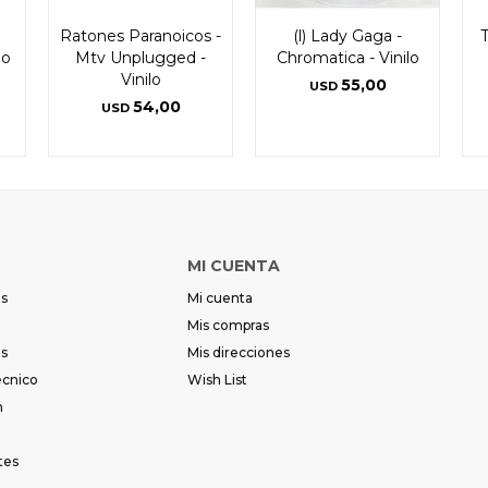
Ratones Paranoicos -
(l) Lady Gaga -
lo
Mtv Unplugged -
Chromatica - Vinilo
Vinilo
55,00
USD
54,00
USD
MI CUENTA
es
Mi cuenta
Mis compras
es
Mis direcciones
écnico
Wish List
m
tes