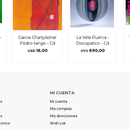
-
Garcia Charly/aznar
La Vela Puerca -
Pedro-tango - Cd
Discopatico - Cd
16,00
690,00
USD
UYU
MI CUENTA
es
Mi cuenta
Mis compras
es
Mis direcciones
écnico
Wish List