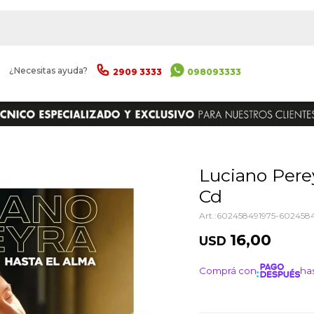
|
¿Necesitas ayuda?
2909 3333
098093333
ENVIAR
Luciano Pereyra - Hasta El Alma -
Cd
602458491975-6024584
16,00
USD
Comprá con
has
¡ME I