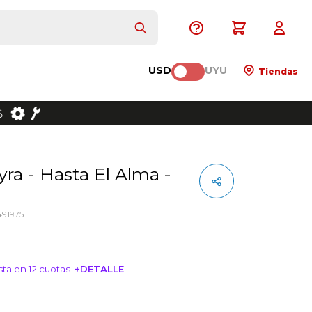
USD
UYU
Tiendas
91975
ta en 12 cuotas
+DETALLE
NTERESA!