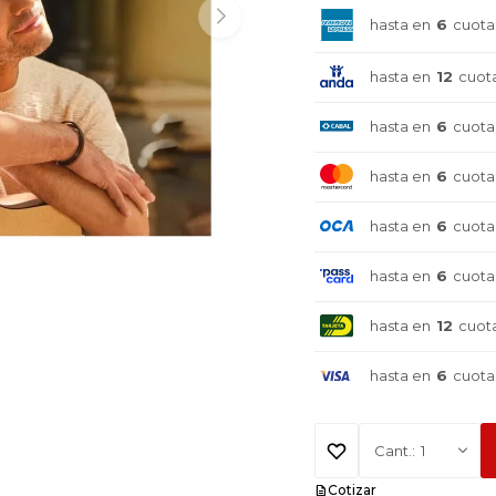
hasta en
6
cuota
hasta en
12
cuot
hasta en
6
cuota
hasta en
6
cuota
hasta en
6
cuota
hasta en
6
cuota
hasta en
12
cuot
hasta en
6
cuota
¡Sumate a la forma más ágil de
¡Sumate a la forma más ágil de
¡Sumate a la forma más ágil de
1
comprar!
comprar!
comprar!
Comprá en 3 cuotas sin recargo o hasta en
Comprá en 3 cuotas sin recargo o hasta en
Comprá en 3 cuotas sin recargo o hasta en
Cotizar