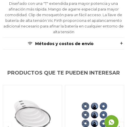
prefieras!
prefieras!
prefieras!
contactanos en
contactanos en
contactanos en
Diseñado con una "T" extendida para mayor potencia y una
preguntas@pagodespues.com.uy
preguntas@pagodespues.com.uy
preguntas@pagodespues.com.uy
Elegí tus productos preferidos
Elegí tus productos preferidos
Elegí tus productos preferidos
afinación más rápida. Mango de agarre especial para mayor
Fecha de nacimiento
Fecha de nacimiento
Fecha de nacimiento
Elegís Pago Después como metodo de pago
Elegís Pago Después como metodo de pago
Elegís Pago Después como metodo de pago
comodidad. Clip de mosquetón para un fácil acceso. La llave de
batería de alta tensión Vic Firth proporciona el apalancamiento
* sujeto a aprobación crediticia. El monto disponible
* sujeto a aprobación crediticia. El monto disponible
* sujeto a aprobación crediticia. El monto disponible
adicional necesario para afinar la batería en cualquier entorno de
puede variar por comercio
puede variar por comercio
puede variar por comercio
Día
Día
Día
Mes
Mes
Mes
Año
Año
Año
alta tensión
Continuar
Continuar
Continuar
Métodos y costos de envío
PRODUCTOS QUE TE PUEDEN INTERESAR