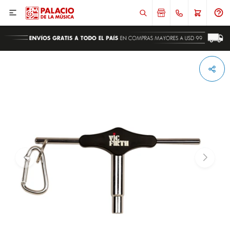

ENVIAR