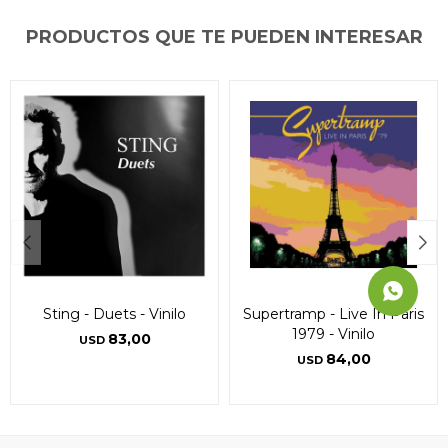
Día
Día
Día
Mes
Mes
Mes
Año
Año
Año
PRODUCTOS QUE TE PUEDEN INTERESAR
Continuar
Continuar
Continuar
Sting - Duets - Vinilo
Supertramp - Live In Paris
1979 - Vinilo
83,00
USD
84,00
USD