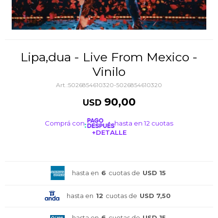
Lipa,dua - Live From Mexico -
Vinilo
5026854610320-5026854610320
90,00
USD
Comprá con
hasta en 12 cuotas
+DETALLE
¡ME INTERESA!
hasta en
6
cuotas de
USD 15
hasta en
12
cuotas de
USD 7,50
hasta en
6
cuotas de
USD 15