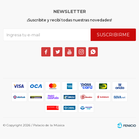
NEWSLETTER
¡Suscribite y recibí todas nuestras novedades!
SUSCRIBIRME





© Copyright 2026 / Palacio de la Música