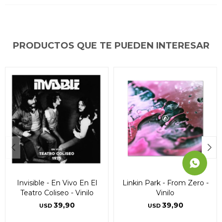
* sujeto a aprobación crediticia. El monto disponible
* sujeto a aprobación crediticia. El monto disponible
* sujeto a aprobación crediticia. El monto disponible
puede variar por comercio
puede variar por comercio
puede variar por comercio
Día
Día
Día
Mes
Mes
Mes
Año
Año
Año
Continuar
Continuar
Continuar
PRODUCTOS QUE TE PUEDEN INTERESAR
Invisible - En Vivo En El
Linkin Park - From Zero -
Teatro Coliseo - Vinilo
Vinilo
39,90
39,90
USD
USD