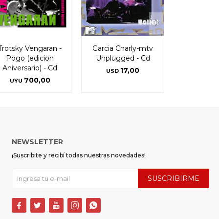
Trotsky Vengaran -
Garcia Charly-mtv
Pogo (edicion
Unplugged - Cd
Aniversario) - Cd
17,00
USD
700,00
UYU
NEWSLETTER
¡Suscribite y recibí todas nuestras novedades!
SUSCRIBIRME




