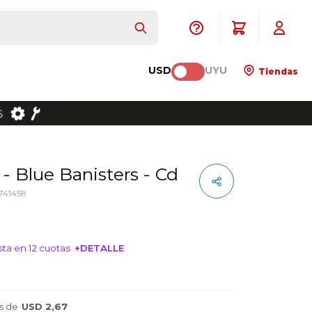
USD
UYU
Tiendas
 - Blue Banisters - Cd
741458
ta en 12 cuotas
+DETALLE
NTERESA!
s de
USD 2,67