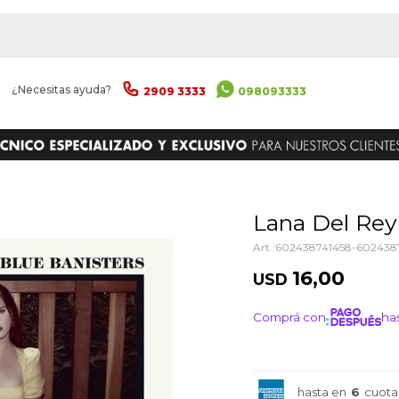
|
¿Necesitas ayuda?
2909 3333
098093333
ENVIAR
Lana Del Rey
602438741458-602438
16,00
USD
Comprá con
has
¡ME I
hasta en
6
cuota