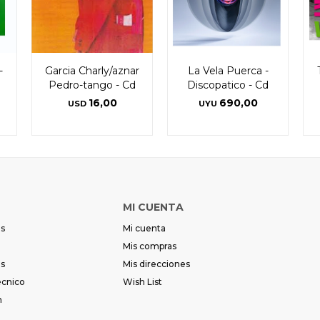
-
Garcia Charly/aznar
La Vela Puerca -
Pedro-tango - Cd
Discopatico - Cd
16,00
690,00
USD
UYU
MI CUENTA
es
Mi cuenta
Mis compras
es
Mis direcciones
écnico
Wish List
m