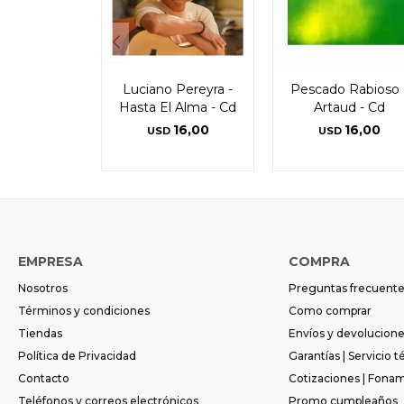
Luciano Pereyra -
Pescado Rabioso 
Hasta El Alma - Cd
Artaud - Cd
16,00
16,00
USD
USD
EMPRESA
COMPRA
Nosotros
Preguntas frecuent
Términos y condiciones
Como comprar
Tiendas
Envíos y devolucion
Política de Privacidad
Garantías | Servicio t
Contacto
Cotizaciones | Fona
Teléfonos y correos electrónicos
Promo cumpleaños