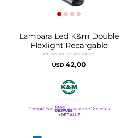
Lampara Led K&m Double
Flexlight Recargable
1225900055-1225900055
42,00
USD
Comprá con
hasta en 12 cuotas
+DETALLE
¡ME INTERESA!