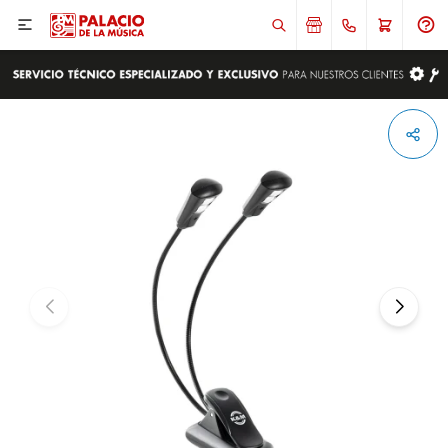

ENVIAR