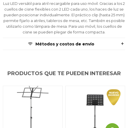
el inconveniente, por cualquier duda
el inconveniente, por cualquier duda
el inconveniente, por cualquier duda
Por favor intenta nuevamente mas tarde.
Por favor intenta nuevamente mas tarde.
Por favor intenta nuevamente mas tarde.
Luz LED versátil para atril recargable para uso móvil. Gracias a los 2
Celular
Celular
Celular
prefieras!
prefieras!
prefieras!
contactanos en
contactanos en
contactanos en
cuellos de cisne flexibles con 2 LED cada uno, los haces de luz se
preguntas@pagodespues.com.uy
preguntas@pagodespues.com.uy
preguntas@pagodespues.com.uy
Elegí tus productos preferidos
Elegí tus productos preferidos
Elegí tus productos preferidos
pueden posicionar individualmente. El práctico clip (hasta 25 mm)
Fecha de nacimiento
Fecha de nacimiento
Fecha de nacimiento
Elegís Pago Después como metodo de pago
Elegís Pago Después como metodo de pago
Elegís Pago Después como metodo de pago
permite fijarlo a atriles, tableros de mesa, etc. También es posible
utilizarlo como lámpara de mesa. Para uso móvil, los cuellos de
* sujeto a aprobación crediticia. El monto disponible
* sujeto a aprobación crediticia. El monto disponible
* sujeto a aprobación crediticia. El monto disponible
cisne se pueden plegar de forma compacta.
puede variar por comercio
puede variar por comercio
puede variar por comercio
Día
Día
Día
Mes
Mes
Mes
Año
Año
Año
Métodos y costos de envío
Continuar
Continuar
Continuar
PRODUCTOS QUE TE PUEDEN INTERESAR