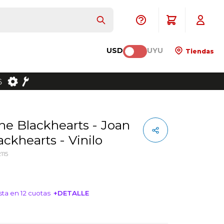
USD
UYU
Tiendas
ackhearts - Vinilo
115
ta en 12 cuotas
+DETALLE
NTERESA!