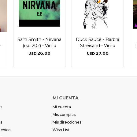
Sam Smith - Nirvana
Duck Sauce - Barbra
-
(rsd 202) - Vinilo
Streisand - Vinilo
T
26,00
27,00
USD
USD
MI CUENTA
es
Mi cuenta
Mis compras
es
Mis direcciones
écnico
Wish List