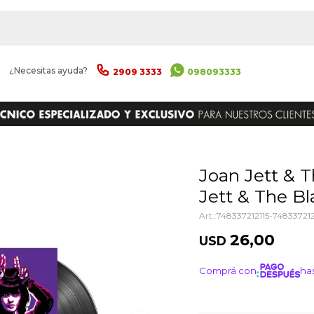
|
¿Necesitas ayuda?
2909 3333
098093333
ENVIAR
Joan Jett & The Blackhearts - Joan
Jett & The Bl
748337212115-748337212
26,00
USD
Comprá con
has
¡ME I