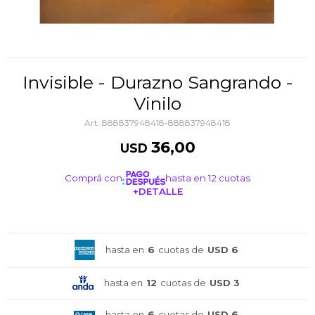
Invisible - Durazno Sangrando -
Vinilo
888837948418-888837948418
36,00
USD
Comprá con
hasta en 12 cuotas
+DETALLE
¡ME INTERESA!
hasta en
6
cuotas de
USD 6
hasta en
12
cuotas de
USD 3
hasta en
6
cuotas de
USD 6