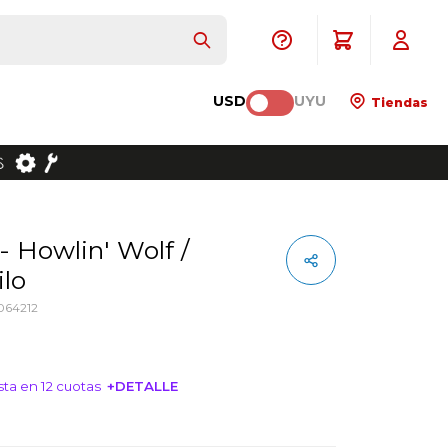
USD
UYU
Tiendas
ilo
064212
ta en 12 cuotas
+DETALLE
NTERESA!