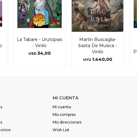
La Tabare - Urutopias
Martin Buscaglia-
p
- Vinilo
basta De Musica -
Vinilo
P
34,00
USD
1.440,00
UYU
MI CUENTA
es
Mi cuenta
Mis compras
es
Mis direcciones
écnico
Wish List