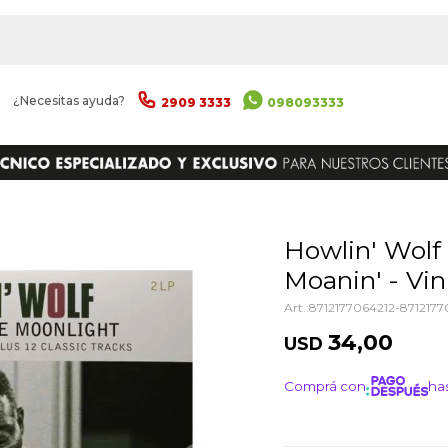
|
¿Necesitas ayuda?
2909 3333
098093333
ENVIAR
Howlin' Wolf - Howlin' Wolf /
Moanin' - Vin
8712177064212-8712177
34,00
USD
Comprá con
has
¡ME I