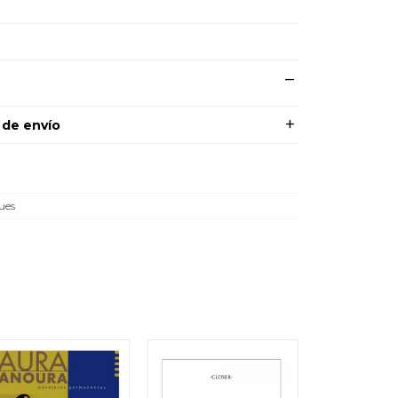
 de envío
ues