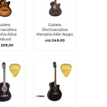
uitarra
Guitarra
roacústica
Electroacústica
his A13ce
Memphis A95n Negro
nburst
249,00
USD
209,00