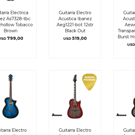
tarra Electrica
Guitarra Electro
Guita
nez As7328-tbc
Acustica Ibanez
Acust
hollow Tobacco
Aeg1221-bot 12str
Aewc
Brown
Black Out
Transpa
Burst H
799,00
519,00
USD
USD
USD
itarra Electro
Guitarra Electro
Guita