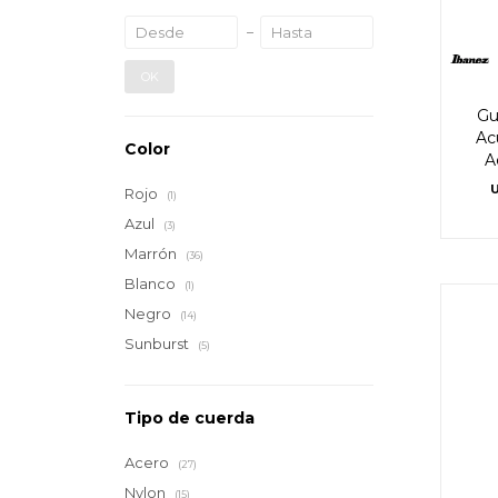
OK
Gu
Ac
Color
A
Rojo
(1)
Azul
(3)
Marrón
(36)
Blanco
(1)
Negro
(14)
Sunburst
(5)
Tipo de cuerda
Acero
(27)
Nylon
(15)