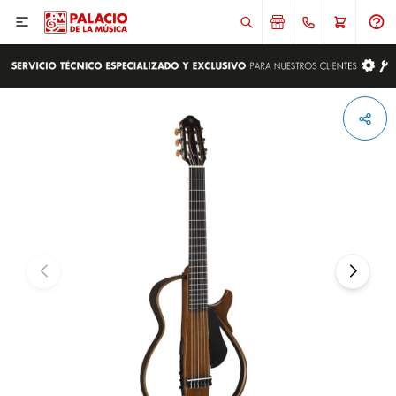

ENVIAR