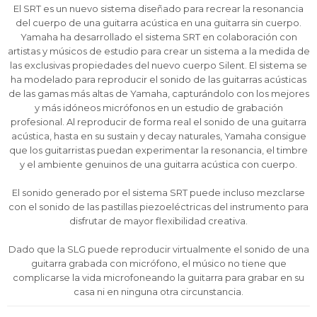
¡Sumate a la forma más ágil de
¡Sumate a la forma más ágil de
¡Sumate a la forma más ágil de
El SRT es un nuevo sistema diseñado para recrear la resonancia
comprar!
comprar!
comprar!
del cuerpo de una guitarra acústica en una guitarra sin cuerpo.
Comprá en 3 cuotas sin recargo o hasta en
Comprá en 3 cuotas sin recargo o hasta en
Comprá en 3 cuotas sin recargo o hasta en
Yamaha ha desarrollado el sistema SRT en colaboración con
12 cuotas * ¡Solo con tu cédula!
12 cuotas * ¡Solo con tu cédula!
12 cuotas * ¡Solo con tu cédula!
artistas y músicos de estudio para crear un sistema a la medida de
* sujeto aprobación crediticia.
* sujeto aprobación crediticia.
* sujeto aprobación crediticia.
las exclusivas propiedades del nuevo cuerpo Silent. El sistema se
Comprá ahora y Pagá
Comprá ahora y Pagá
Comprá ahora y Pagá
ha modelado para reproducir el sonido de las guitarras acústicas
Verifica si estás calificado para comprar con
Verifica si estás calificado para comprar con
Verifica si estás calificado para comprar con
Pago Después:
Pago Después:
Pago Después:
de las gamas más altas de Yamaha, capturándolo con los mejores
Después, hasta en 12
Después, hasta en 12
Después, hasta en 12
Estás calificado para comprar usando Pago
Estás calificado para comprar usando Pago
Estás calificado para comprar usando Pago
y más idóneos micrófonos en un estudio de grabación
Ups!
Ups!
Ups!
cuotas y sin tocar tu
cuotas y sin tocar tu
cuotas y sin tocar tu
Después.
Después.
Después.
Cédula de identidad
Cédula de identidad
Cédula de identidad
profesional. Al reproducir de forma real el sonido de una guitarra
tarjeta de crédito
tarjeta de crédito
tarjeta de crédito
Parece que no tenes oferta, lamentamos
Parece que no tenes oferta, lamentamos
Parece que no tenes oferta, lamentamos
¡Algo salió mal!
¡Algo salió mal!
¡Algo salió mal!
acústica, hasta en su sustain y decay naturales, Yamaha consigue
¡Tenés hasta
¡Tenés hasta
¡Tenés hasta
para comprar en las cuotas que
para comprar en las cuotas que
para comprar en las cuotas que
el inconveniente, por cualquier duda
el inconveniente, por cualquier duda
el inconveniente, por cualquier duda
Por favor intenta nuevamente mas tarde.
Por favor intenta nuevamente mas tarde.
Por favor intenta nuevamente mas tarde.
que los guitarristas puedan experimentar la resonancia, el timbre
Celular
Celular
Celular
prefieras!
prefieras!
prefieras!
contactanos en
contactanos en
contactanos en
y el ambiente genuinos de una guitarra acústica con cuerpo.
preguntas@pagodespues.com.uy
preguntas@pagodespues.com.uy
preguntas@pagodespues.com.uy
Elegí tus productos preferidos
Elegí tus productos preferidos
Elegí tus productos preferidos
Fecha de nacimiento
Fecha de nacimiento
Fecha de nacimiento
Elegís Pago Después como metodo de pago
Elegís Pago Después como metodo de pago
Elegís Pago Después como metodo de pago
El sonido generado por el sistema SRT puede incluso mezclarse
con el sonido de las pastillas piezoeléctricas del instrumento para
* sujeto a aprobación crediticia. El monto disponible
* sujeto a aprobación crediticia. El monto disponible
* sujeto a aprobación crediticia. El monto disponible
disfrutar de mayor flexibilidad creativa.
puede variar por comercio
puede variar por comercio
puede variar por comercio
Día
Día
Día
Mes
Mes
Mes
Año
Año
Año
Dado que la SLG puede reproducir virtualmente el sonido de una
Continuar
Continuar
Continuar
guitarra grabada con micrófono, el músico no tiene que
complicarse la vida microfoneando la guitarra para grabar en su
casa ni en ninguna otra circunstancia.