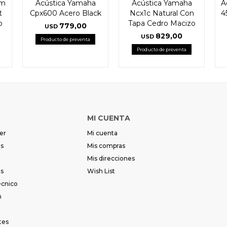
im
Acústica Yamaha
Acústica Yamaha
A
t
Cpx600 Acero Black
Ncx1c Natural Con
4
o
Tapa Cedro Macizo
779,00
USD
829,00
USD
Producto de preventa
Producto de preventa
MI CUENTA
er
Mi cuenta
es
Mis compras
Mis direcciones
es
Wish List
écnico
m
tes