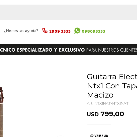
|
¿Necesitas ayuda?
2909 3333
098093333
ENVIAR
Guitarra Electro Acústica Yamaha
Ntx1 Con Tap
Macizo
NTX1NAT-NTX1NAT
799,00
USD