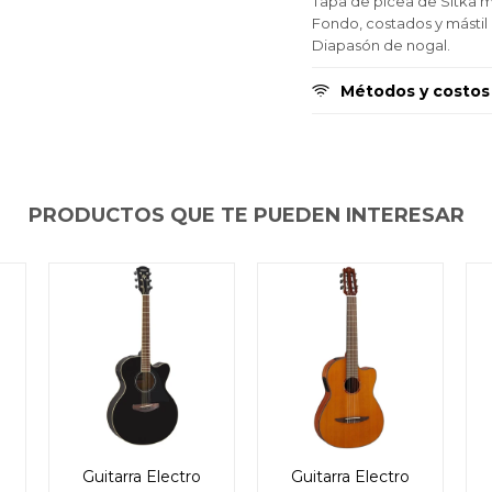
puede variar por comercio
puede variar por comercio
puede variar por comercio
Tapa de pícea de Sitka m
Día
Día
Día
Mes
Mes
Mes
Año
Año
Año
Fondo, costados y mástil
Diapasón de nogal.
Continuar
Continuar
Continuar
Métodos y costos
PRODUCTOS QUE TE PUEDEN INTERESAR
Guitarra Electro
Guitarra Electro