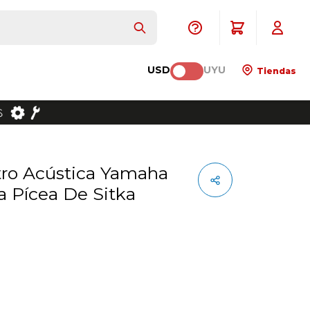
USD
UYU
Tiendas
a Pícea De Sitka