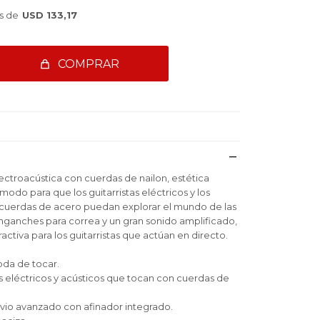
s de
USD 133,17
COMPRAR
lectroacústica con cuerdas de nailon, estética
do para que los guitarristas eléctricos y los
 cuerdas de acero puedan explorar el mundo de las
nganches para correa y un gran sonido amplificado,
activa para los guitarristas que actúan en directo.
da de tocar.
s eléctricos y acústicos que tocan con cuerdas de
evio avanzado con afinador integrado.