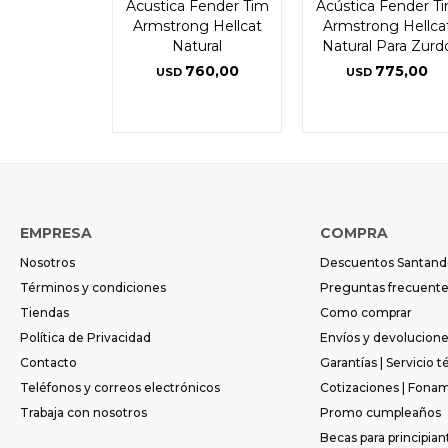
Acustica Fender Tim
Acústica Fender T
Armstrong Hellcat
Armstrong Hellca
Natural
Natural Para Zurd
760,00
775,00
USD
USD
EMPRESA
COMPRA
Nosotros
Descuentos Santand
Términos y condiciones
Preguntas frecuent
Tiendas
Como comprar
Política de Privacidad
Envíos y devolucion
Contacto
Garantías | Servicio t
Teléfonos y correos electrónicos
Cotizaciones | Fona
Trabaja con nosotros
Promo cumpleaños
Becas para principian