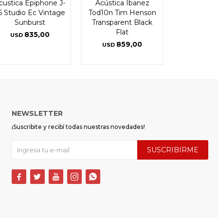
custica Epiphone J-
Acústica Ibanez
5 Studio Ec Vintage
Tod10n Tim Henson
Sunburst
Transparent Black
Flat
835,00
USD
859,00
USD
NEWSLETTER
¡Suscribite y recibí todas nuestras novedades!
SUSCRIBIRME




