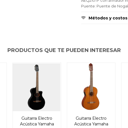
puede variar por comercio
puede variar por comercio
puede variar por comercio
AEQ210TF con afinador i
Día
Día
Día
Mes
Mes
Mes
Año
Año
Año
Puente: Puente de Nogal
Continuar
Continuar
Continuar
Métodos y costos
PRODUCTOS QUE TE PUEDEN INTERESAR
Guitarra Electro
Guitarra Electro
Acústica Yamaha
Acústica Yamaha