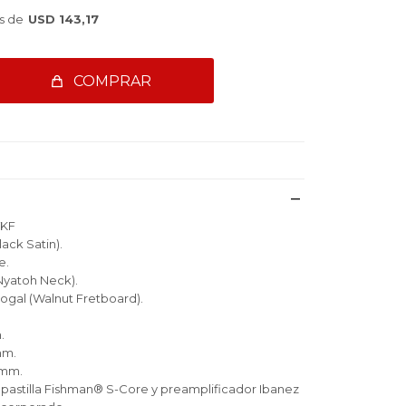
s de
USD 143,17
COMPRAR
TKF
ack Satin).
e.
(Nyatoh Neck).
ogal (Walnut Fretboard).
.
mm.
 mm.
a pastilla Fishman® S-Core y preamplificador Ibanez