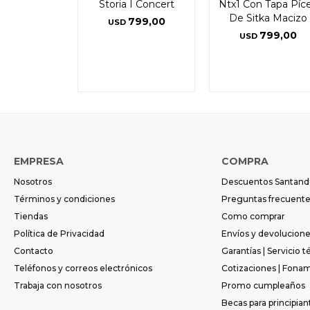
Storia I Concert
Ntx1 Con Tapa Píc
De Sitka Macizo
799,00
USD
799,00
USD
EMPRESA
COMPRA
Nosotros
Descuentos Santand
Términos y condiciones
Preguntas frecuent
Tiendas
Como comprar
Política de Privacidad
Envíos y devolucion
Contacto
Garantías | Servicio t
Teléfonos y correos electrónicos
Cotizaciones | Fona
Trabaja con nosotros
Promo cumpleaños
Becas para principian