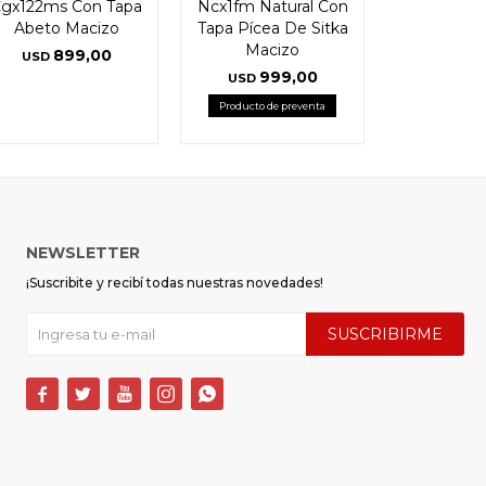
gx122ms Con Tapa
Ncx1fm Natural Con
Abeto Macizo
Tapa Pícea De Sitka
Macizo
899,00
USD
999,00
USD
Producto de preventa
NEWSLETTER
¡Suscribite y recibí todas nuestras novedades!
SUSCRIBIRME




