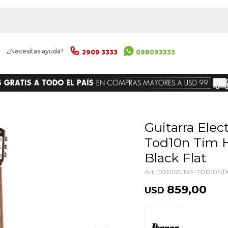
|
¿Necesitas ayuda?
2909 3333
098093333
ENVIAR
Guitarra Electro Acústica Ibanez
Tod10n Tim 
Black Flat
TOD10NTKF-TOD10NT
859,00
USD