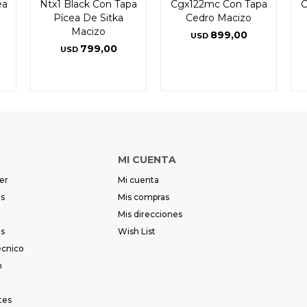
ea
Ntx1 Black Con Tapa
Cgx122mc Con Tapa
C
Pícea De Sitka
Cedro Macizo
Macizo
899,00
USD
799,00
USD
MI CUENTA
er
Mi cuenta
es
Mis compras
Mis direcciones
es
Wish List
écnico
m
tes