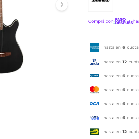
Comprá con
has
¡ME I
hasta en
6
cuota
hasta en
12
cuot
hasta en
6
cuota
hasta en
6
cuota
hasta en
6
cuota
hasta en
6
cuota
hasta en
12
cuot