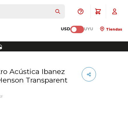
USD
UYU
Tiendas
Henson Transparent
KF