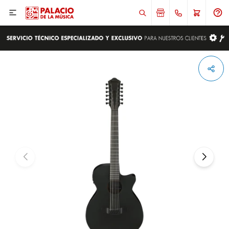

ENVIAR