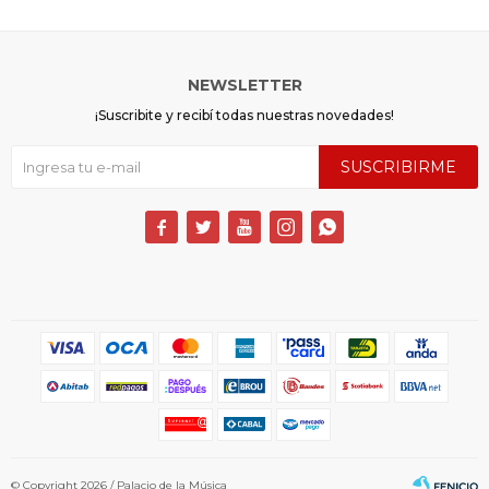
NEWSLETTER
¡Suscribite y recibí todas nuestras novedades!
SUSCRIBIRME





© Copyright 2026 / Palacio de la Música