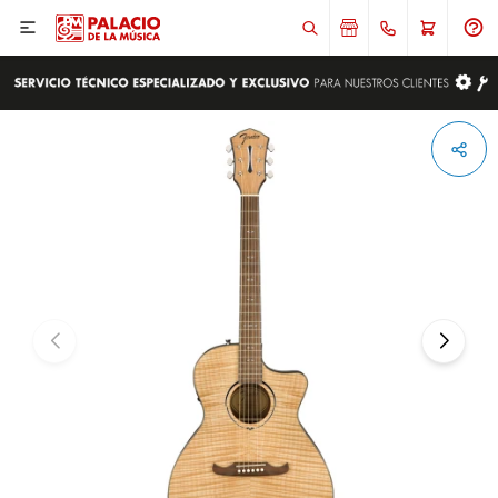

ENVIAR