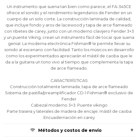
* sujeto aprobación crediticia.
* sujeto aprobación crediticia.
* sujeto aprobación crediticia.
Un instrumento que suena tan bien como parece, el FA-345CE
Comprá ahora y Pagá
Comprá ahora y Pagá
Comprá ahora y Pagá
ofrece el sonido y el rendimiento legendarios de Fender en un
Verifica si estás calificado para comprar con
Verifica si estás calificado para comprar con
Verifica si estás calificado para comprar con
Pago Después:
Pago Después:
Pago Después:
cuerpo de un solo corte. La construcción laminada de calidad,
Después, hasta en 12
Después, hasta en 12
Después, hasta en 12
Estás calificado para comprar usando Pago
Estás calificado para comprar usando Pago
Estás calificado para comprar usando Pago
que incluye fondo y aros de lacewood y tapa de arce flameado
Ups!
Ups!
Ups!
cuotas y sin tocar tu
cuotas y sin tocar tu
cuotas y sin tocar tu
Después.
Después.
Después.
Cédula de identidad
Cédula de identidad
Cédula de identidad
con ribetes de carey, junto con un moderno clavijero Fender 3+3
tarjeta de crédito
tarjeta de crédito
tarjeta de crédito
Parece que no tenes oferta, lamentamos
Parece que no tenes oferta, lamentamos
Parece que no tenes oferta, lamentamos
¡Algo salió mal!
¡Algo salió mal!
¡Algo salió mal!
y un puente Viking, crean un instrumento fácil de tocar que suena
¡Tenés hasta
¡Tenés hasta
¡Tenés hasta
para comprar en las cuotas que
para comprar en las cuotas que
para comprar en las cuotas que
el inconveniente, por cualquier duda
el inconveniente, por cualquier duda
el inconveniente, por cualquier duda
Por favor intenta nuevamente mas tarde.
Por favor intenta nuevamente mas tarde.
Por favor intenta nuevamente mas tarde.
Celular
Celular
Celular
genial. La moderna electrónica Fishman® le permite llevar su
prefieras!
prefieras!
prefieras!
contactanos en
contactanos en
contactanos en
sonido al escenario con facilidad. Tanto los músicos en desarrollo
preguntas@pagodespues.com.uy
preguntas@pagodespues.com.uy
preguntas@pagodespues.com.uy
Elegí tus productos preferidos
Elegí tus productos preferidos
Elegí tus productos preferidos
como los experimentados apreciarán el mástil de caoba que le
Fecha de nacimiento
Fecha de nacimiento
Fecha de nacimiento
Elegís Pago Después como metodo de pago
Elegís Pago Después como metodo de pago
Elegís Pago Después como metodo de pago
da a la guitarra un tono vivo al tiempo que complementa la tapa
de arce flameado.
* sujeto a aprobación crediticia. El monto disponible
* sujeto a aprobación crediticia. El monto disponible
* sujeto a aprobación crediticia. El monto disponible
puede variar por comercio
puede variar por comercio
puede variar por comercio
Día
Día
Día
Mes
Mes
Mes
Año
Año
Año
CARACTERÍSTICAS
Construcción totalmente laminada; tapa de arce flameado
Continuar
Continuar
Continuar
Sistema de pastilla/preamplificador CD-1 Fishman® exclusivo de
Fender
Cabezal moderno 3+3; Puente vikingo
Parte trasera y laterales de madera de encaje; mástil de caoba
Encuadernación en carey
Métodos y costos de envío