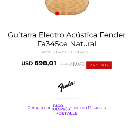
Guitarra Electro Acústica Fender
Fa345ce Natural
0971343021-0971343021
698,01
USD
719,00
USD
2
Comprá con
hasta en 12 cuotas
+DETALLE
¡ME INTERESA!