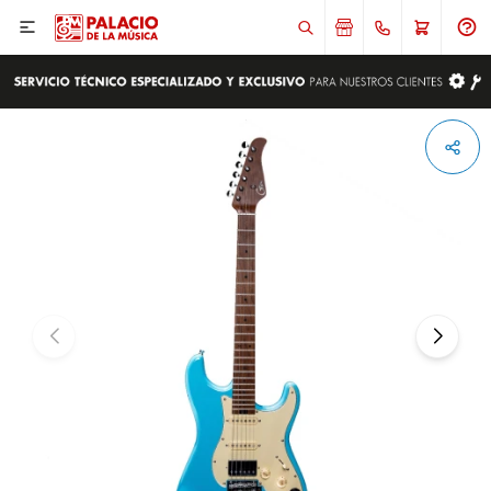

ENVIAR