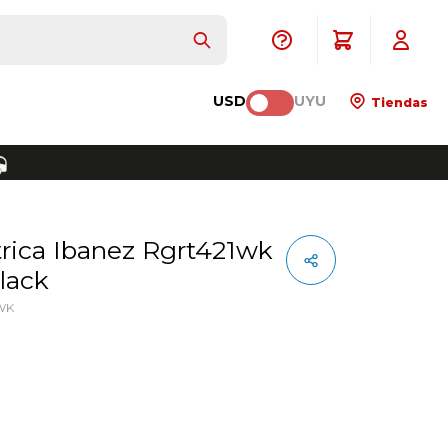
USD
UYU
Tiendas
lack
WK