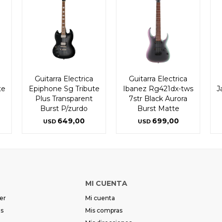
Guitarra Electrica
Guitarra Electrica
te
Epiphone Sg Tribute
Ibanez Rg421dx-tws
J
Plus Transparent
7str Black Aurora
Burst P/zurdo
Burst Matte
649,00
699,00
USD
USD
MI CUENTA
er
Mi cuenta
es
Mis compras