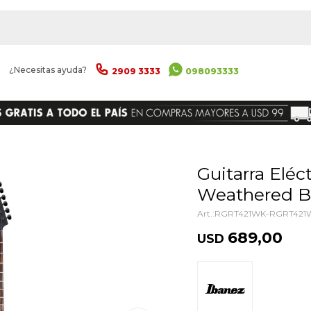
|
¿Necesitas ayuda?
2909 3333
098093333
ENVIAR
Guitarra Eléctrica Ibanez Rgrt421wk
Weathered B
RGRT421WK-RGRT421
689,00
USD