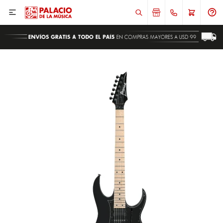

ENVIAR