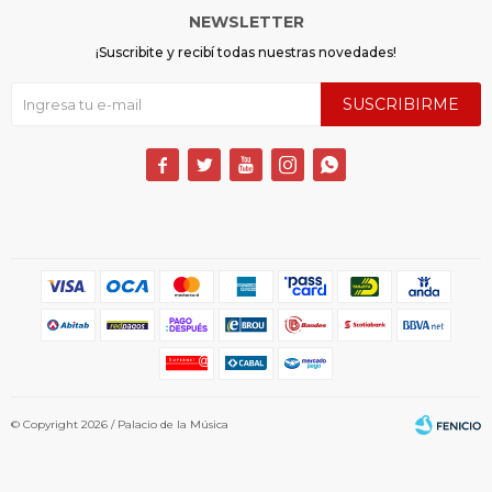
NEWSLETTER
¡Suscribite y recibí todas nuestras novedades!
SUSCRIBIRME





© Copyright 2026 / Palacio de la Música