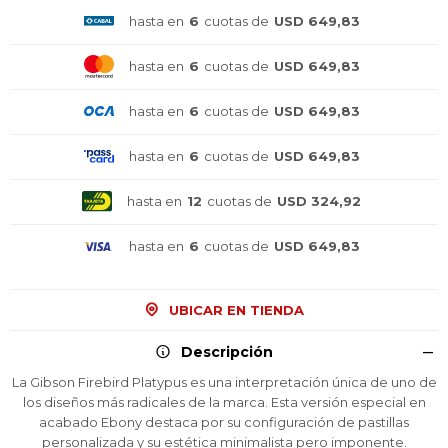
hasta en
6
cuotas de
USD 649,83
hasta en
6
cuotas de
USD 649,83
hasta en
6
cuotas de
USD 649,83
hasta en
6
cuotas de
USD 649,83
hasta en
12
cuotas de
USD 324,92
hasta en
6
cuotas de
USD 649,83
UBICAR EN TIENDA
Descripción
La Gibson Firebird Platypus es una interpretación única de uno de
los diseños más radicales de la marca. Esta versión especial en
acabado Ebony destaca por su configuración de pastillas
¡Sumate a la forma más ágil de
¡Sumate a la forma más ágil de
¡Sumate a la forma más ágil de
personalizada y su estética minimalista pero imponente.