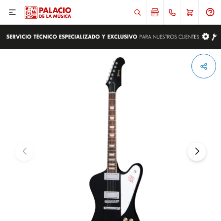

ENVIAR