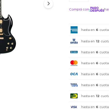
Comprá con
has
¡ME I
hasta en
6
cuota
hasta en
12
cuot
hasta en
6
cuota
hasta en
6
cuota
hasta en
6
cuota
hasta en
6
cuota
hasta en
12
cuot
hasta en
6
cuota