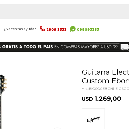
|
¿Necesitas ayuda?
2909 3333
098093333
ENVIAR
Guitarra Electrica Epiphone Sg
Custom Ebon
EIGSGCEBGH1-EIGSG
1.269,00
USD