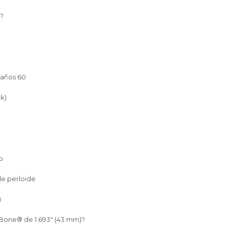
y?
 años 60
k)
o
de perloide
)
Bone® de 1.693" (43 mm)?