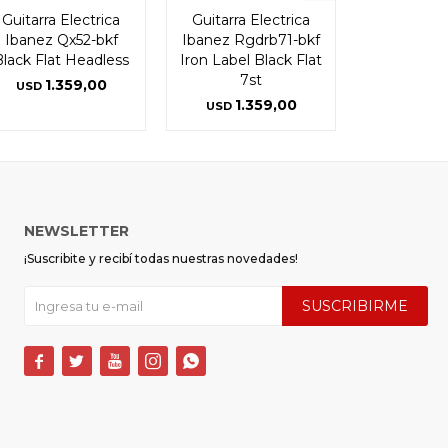
Guitarra Electrica
Guitarra Electrica
Ibanez Qx52-bkf
Ibanez Rgdrb71-bkf
Black Flat Headless
Iron Label Black Flat
7st
1.359,00
USD
1.359,00
USD
NEWSLETTER
¡Suscribite y recibí todas nuestras novedades!
SUSCRIBIRME




