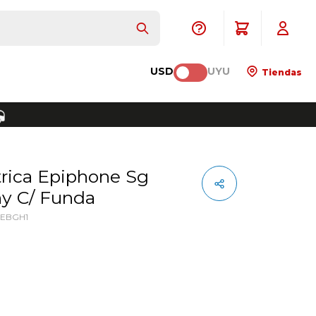
USD
UYU
Tiendas
y C/ Funda
CEBGH1