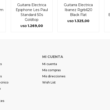
Guitarra Electrica
Guitarra Electrica
om
Epiphone Les Paul
Ibanez Rgrb620
Standard 50s
Black Flat
Goldtop
1.325,00
USD
1.269,00
USD
MI CUENTA
es
Mi cuenta
Mis compras
es
Mis direcciones
écnico
Wish List
m
tes