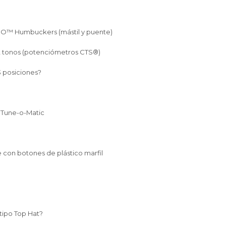
 PRO™ Humbuckers (mástil y puente)
 2 tonos (potenciómetros CTS®)
3 posiciones?
Tune-o-Matic
e con botones de plástico marfil
tipo Top Hat?