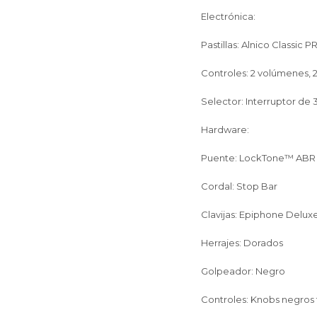
Electrónica:
Continuar
Continuar
Continuar
Pastillas: Alnico Classic
Controles: 2 volúmenes,
Selector: Interruptor de 
Hardware:
Puente: LockTone™ ABR 
Cordal: Stop Bar
Clavijas: Epiphone Delux
Herrajes: Dorados
Golpeador: Negro
Controles: Knobs negros 