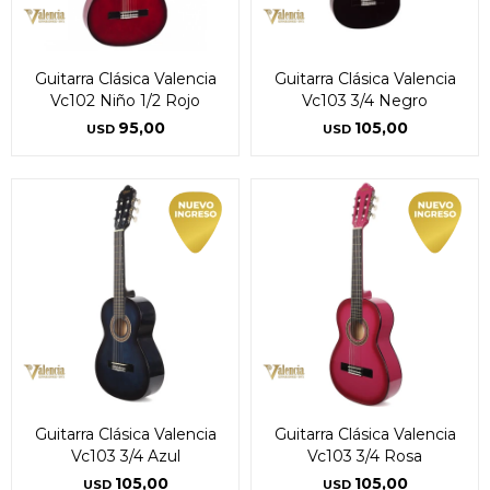
Fecha de nacimiento
Fecha de nacimiento
Elegís Pago Después como metodo de pago
Elegís Pago Después como metodo de pago
* sujeto a aprobación crediticia. El monto disponible
* sujeto a aprobación crediticia. El monto disponible
puede variar por comercio
puede variar por comercio
Día
Día
Mes
Mes
Año
Año
Guitarra Clásica Valencia
Guitarra Clásica Valencia
Vc102 Niño 1/2 Rojo
Vc103 3/4 Negro
Continuar
Continuar
95,00
105,00
USD
USD
Guitarra Clásica Valencia
Guitarra Clásica Valencia
Vc103 3/4 Azul
Vc103 3/4 Rosa
105,00
105,00
USD
USD