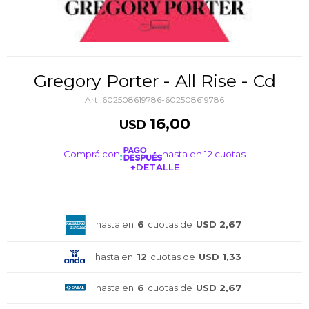
Gregory Porter - All Rise - Cd
602508619786-602508619786
16,00
USD
Comprá con
hasta en 12 cuotas
+DETALLE
¡ME INTERESA!
hasta en
6
cuotas de
USD 2,67
hasta en
12
cuotas de
USD 1,33
hasta en
6
cuotas de
USD 2,67