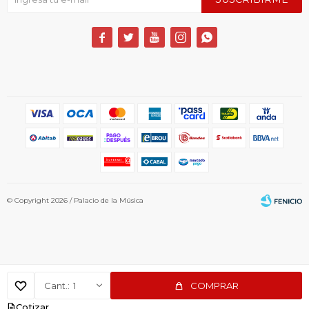





© Copyright 2026 / Palacio de la Música
1
COMPRAR
Fenicio
Cotizar