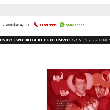
|
¿Necesitas ayuda?
2909 3333
098093333
ENVIAR