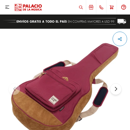

ENVIAR