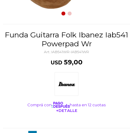
Funda Guitarra Folk Ibanez Iab541
Powerpad Wr
IAB541WR-IAB541WR
59,00
USD
Comprá con
hasta en 12 cuotas
+DETALLE
¡ME INTERESA!