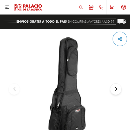

ENVIAR