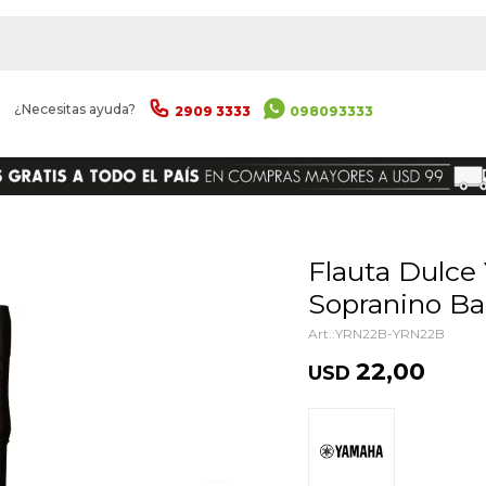
|
¿Necesitas ayuda?
2909 3333
098093333
ENVIAR
Flauta Dulce Yamaha Yrn-22b
Sopranino Ba
YRN22B-YRN22B
22,00
USD