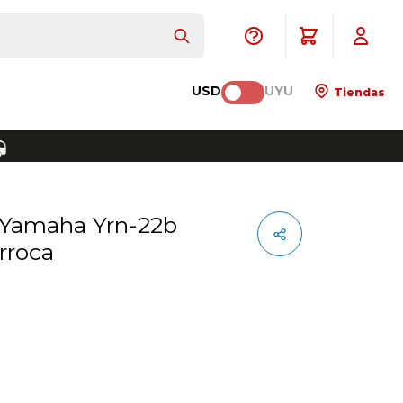
USD
UYU
Tiendas
rroca