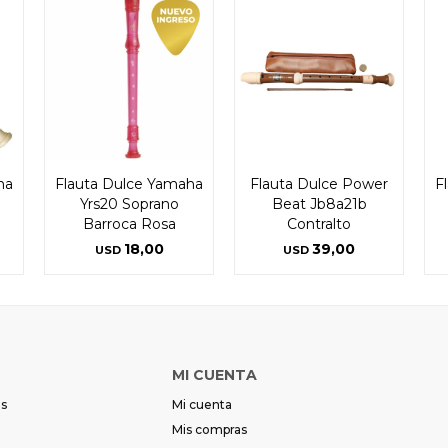
ha
Flauta Dulce Yamaha
Flauta Dulce Power
F
Yrs20 Soprano
Beat Jb8a21b
Barroca Rosa
Contralto
18,00
39,00
USD
USD
MI CUENTA
es
Mi cuenta
Mis compras