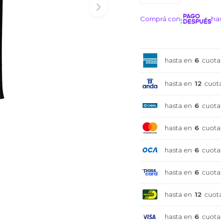
Comprá con
has
¡ME I
hasta en
6
cuota
hasta en
12
cuot
hasta en
6
cuota
hasta en
6
cuota
hasta en
6
cuota
hasta en
6
cuota
hasta en
12
cuot
¡Sumate a la forma más ágil de
¡Sumate a la forma más ágil de
¡Sumate a la forma más ágil de
comprar!
comprar!
comprar!
hasta en
6
cuota