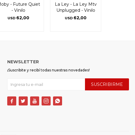
oby - Future Quiet
La Ley - La Ley Mtv
- Vinilo
Unplugged - Vinilo
62,00
62,00
USD
USD
NEWSLETTER
¡Suscribite y recibí todas nuestras novedades!
SUSCRIBIRME




