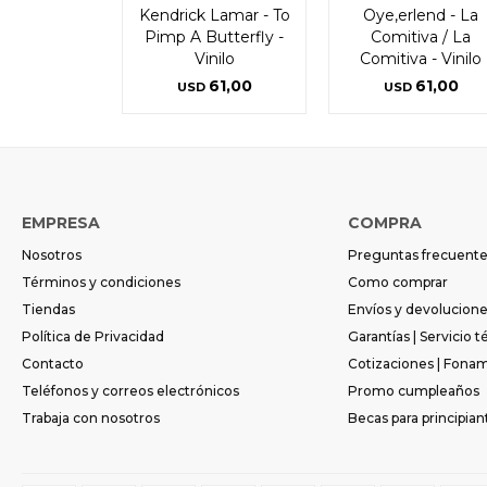
Kendrick Lamar - To
Oye,erlend - La
Pimp A Butterfly -
Comitiva / La
Vinilo
Comitiva - Vinilo
61,00
61,00
USD
USD
EMPRESA
COMPRA
Nosotros
Preguntas frecuent
Términos y condiciones
Como comprar
Tiendas
Envíos y devolucion
Política de Privacidad
Garantías | Servicio t
Contacto
Cotizaciones | Fona
Teléfonos y correos electrónicos
Promo cumpleaños
Trabaja con nosotros
Becas para principian