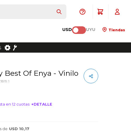
USD
UYU
Tiendas
y Best Of Enya - Vinilo
819.1
ta en 12 cuotas
+DETALLE
NTERESA!
s de
USD 10,17