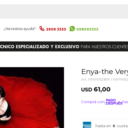
|
¿Necesitas ayuda?
2909 3333
098093333
ENVIAR
Enya-the Ver
RPRW521819.1-RPRW521
61,00
USD
Comprá con
has
¡ME I
hasta en
6
cuota