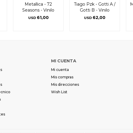
Metallica - 72
Tiago Pzk - Gotti A /
M
Seasons - Vinilo
Gotti B - Vinilo
61,00
62,00
USD
USD
MI CUENTA
es
Mi cuenta
Mis compras
es
Mis direcciones
écnico
Wish List
m
tes