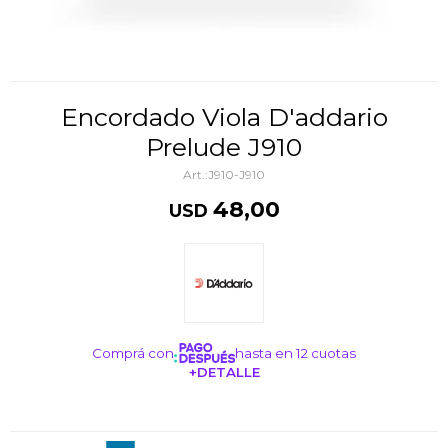
Encordado Viola D'addario
Prelude J910
J910-J910
48,00
USD
Comprá con
hasta en 12 cuotas
+DETALLE
¡ME INTERESA!