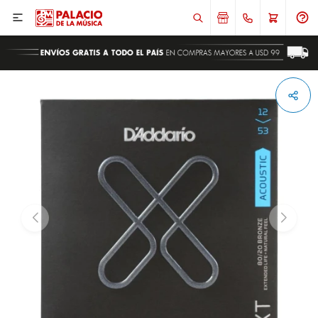

ENVIAR