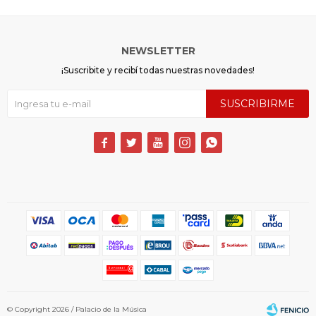
NEWSLETTER
¡Suscribite y recibí todas nuestras novedades!
SUSCRIBIRME





© Copyright 2026 / Palacio de la Música