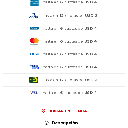
hasta en
6
cuotas de
USD 4
hasta en
12
cuotas de
USD 2
hasta en
6
cuotas de
USD 4
hasta en
6
cuotas de
USD 4
hasta en
6
cuotas de
USD 4
hasta en
6
cuotas de
USD 4
hasta en
12
cuotas de
USD 2
hasta en
6
cuotas de
USD 4
¡Sumate a la forma más ágil de
¡Sumate a la forma más ágil de
¡Sumate a la forma más ágil de
UBICAR EN TIENDA
comprar!
comprar!
comprar!
Comprá en 3 cuotas sin recargo o hasta en
Comprá en 3 cuotas sin recargo o hasta en
Comprá en 3 cuotas sin recargo o hasta en
Descripción
12 cuotas * ¡Solo con tu cédula!
12 cuotas * ¡Solo con tu cédula!
12 cuotas * ¡Solo con tu cédula!