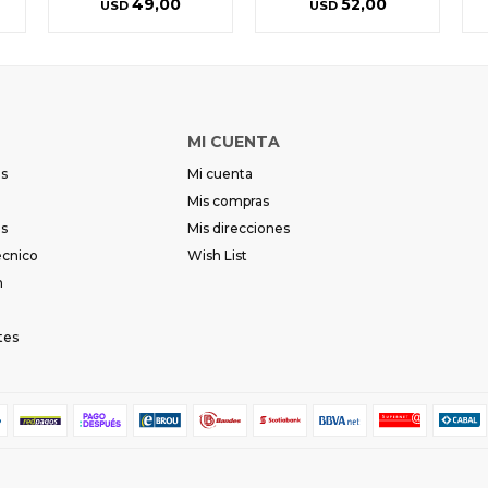
49,00
52,00
USD
USD
MI CUENTA
es
Mi cuenta
Mis compras
es
Mis direcciones
écnico
Wish List
m
tes