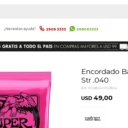
|
¿Necesitas ayuda?
2909 3333
098093333
ENVIAR
Encordado Bajo Ernie Ball Slinky 5
Str .040
P02824-P02824
49,00
USD