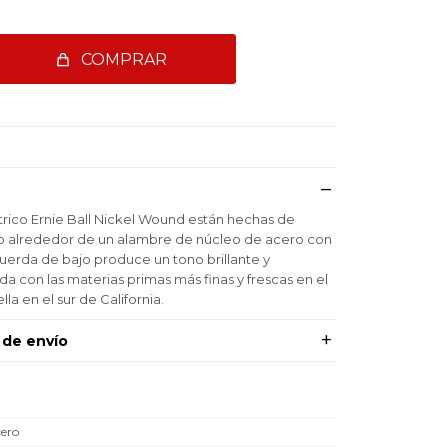
COMPRAR
trico Ernie Ball Nickel Wound están hechas de
o alrededor de un alambre de núcleo de acero con
erda de bajo produce un tono brillante y
da con las materias primas más finas y frescas en el
a en el sur de California.
 de envío
ero