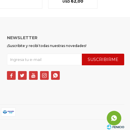
62,00
USD
NEWSLETTER
¡Suscribite y recibí todas nuestras novedades!
SUSCRIBIRME




