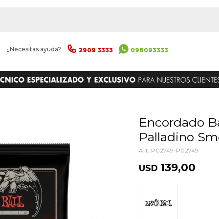
|
¿Necesitas ayuda?
2909 3333
098093333
ENVIAR
Encordado Bajo Ernie Ball Pino
Palladino Sm
P02749-P02749
139,00
USD