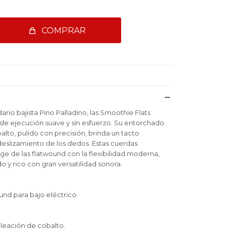
COMPRAR
ario bajista Pino Palladino, las Smoothie Flats
de ejecución suave y sin esfuerzo. Su entorchado
lto, pulido con precisión, brinda un tacto
l deslizamiento de los dedos. Estas cuerdas
ge de las flatwound con la flexibilidad moderna,
 y rico con gran versatilidad sonora.
nd para bajo eléctrico.
leación de cobalto.