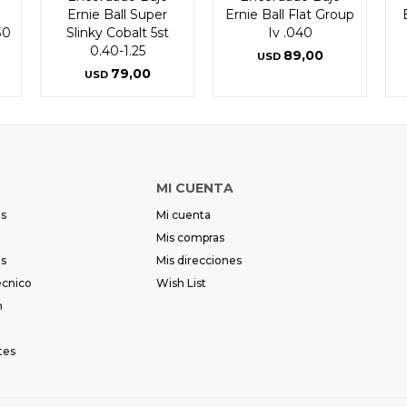
Ernie Ball Super
Ernie Ball Flat Group
30
Slinky Cobalt 5st
Iv .040
0.40-1.25
89,00
USD
79,00
USD
MI CUENTA
es
Mi cuenta
Mis compras
es
Mis direcciones
écnico
Wish List
m
tes