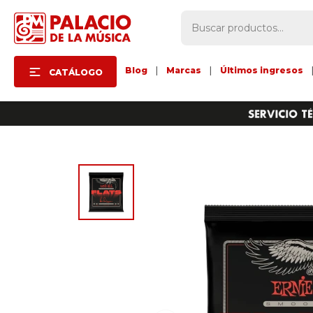
Blog
|
Marcas
|
Últimos ingresos
CATÁLOGO