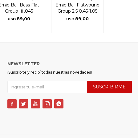
Ernie Ball Bass Flat
Ernie Ball Flatwound
Group Iii .045
Group 2.5 0.45-1.05
89,00
89,00
USD
USD
NEWSLETTER
¡Suscribite y recibí todas nuestras novedades!
SUSCRIBIRME




