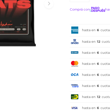
Comprá con
has
¡ME I
hasta en
6
cuota
hasta en
12
cuot
hasta en
6
cuota
hasta en
6
cuota
hasta en
6
cuota
hasta en
6
cuota
hasta en
12
cuot
hasta en
6
cuota