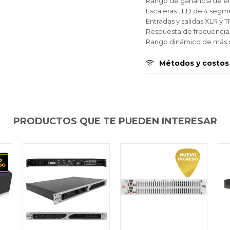
Rango de ganancia de en
Día
Día
Día
Mes
Mes
Mes
Año
Año
Año
Escaleras LED de 4 segme
Entradas y salidas XLR y 
Continuar
Continuar
Continuar
Respuesta de frecuencia 
Rango dinámico de más 
Métodos y costos
PRODUCTOS QUE TE PUEDEN INTERESAR