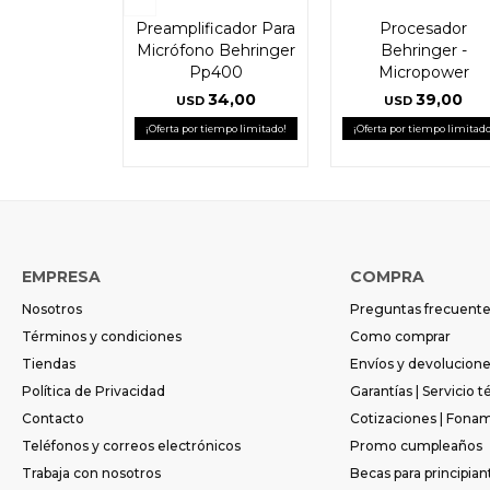
Preamplificador Para
Procesador
Micrófono Behringer
Behringer -
Pp400
Micropower
34,00
39,00
USD
USD
¡Oferta por tiempo limitado!
¡Oferta por tiempo limitado
EMPRESA
COMPRA
Nosotros
Preguntas frecuent
Términos y condiciones
Como comprar
Tiendas
Envíos y devolucion
Política de Privacidad
Garantías | Servicio t
Contacto
Cotizaciones | Fona
Teléfonos y correos electrónicos
Promo cumpleaños
Trabaja con nosotros
Becas para principian