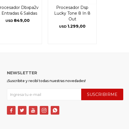
rocesador Dbxpa2v
Procesador Dsp
 Entradas 6 Salidas
Lucky Tone 8 In 8
Out
849,00
USD
1.299,00
USD
NEWSLETTER
¡Suscribite y recibí todas nuestras novedades!
SUSCRIBIRME




