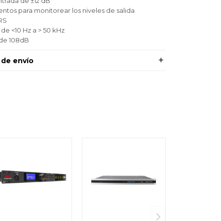
trada de ±12 dB
ntos para monitorear los niveles de salida
TRS
de <10 Hz a > 50 kHz
de 108dB
 de envío