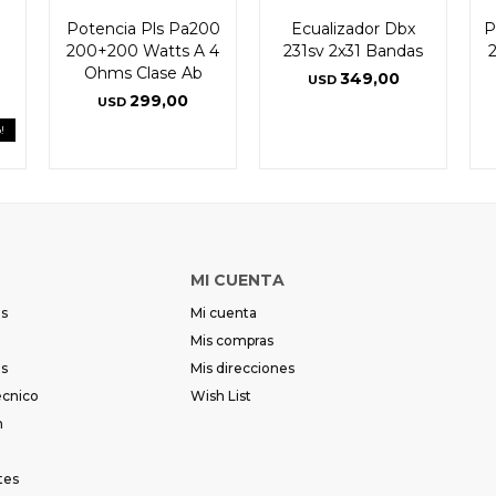
Potencia Pls Pa200
Ecualizador Dbx
P
200+200 Watts A 4
231sv 2x31 Bandas
2
Ohms Clase Ab
349,00
USD
299,00
USD
!
MI CUENTA
es
Mi cuenta
Mis compras
es
Mis direcciones
écnico
Wish List
m
tes