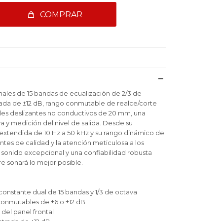
COMPRAR
anales de 15 bandas de ecualización de 2/3 de
ada de ±12 dB, rango conmutable de realce/corte
oles deslizantes no conductivos de 20 mm, una
iva y medición del nivel de salida. Desde su
extendida de 10 Hz a 50 kHz y su rango dinámico de
tes de calidad y la atención meticulosa a los
un sonido excepcional y una confiabilidad robusta
e sonará lo mejor posible.
onstante dual de 15 bandas y 1/3 de octava
conmutables de ±6 o ±12 dB
 del panel frontal