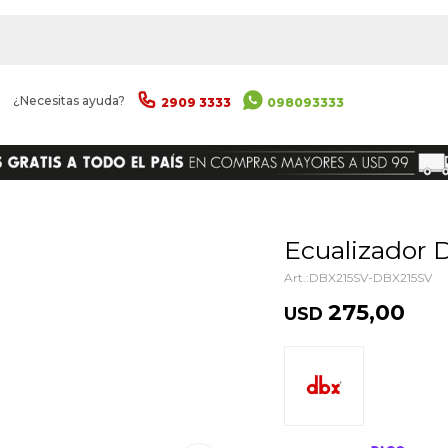
|
¿Necesitas ayuda?
2909 3333
098093333
ENVIAR
Ecualizador
DBX215SV-DBX215SV
275,00
USD